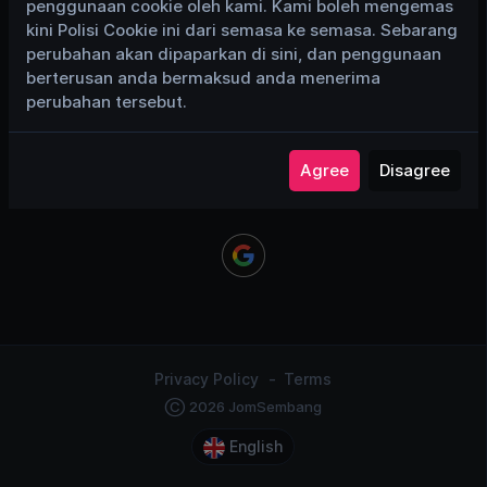
penggunaan cookie oleh kami. Kami boleh mengemas
Remember Me
kini Polisi Cookie ini dari semasa ke semasa. Sebarang
perubahan akan dipaparkan di sini, dan penggunaan
berterusan anda bermaksud anda menerima
Login
perubahan tersebut.
Forgot Password
Agree
Disagree
or login using
Privacy Policy
Terms
Ⓒ 2026 JomSembang
English