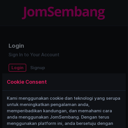
Login
Sign In to Your Account
Login
Signup
Cookie Consent
Email/Username
Kami menggunakan cookie dan teknologi yang serupa
untuk meningkatkan pengalaman anda,
Password
memperibadikan kandungan, dan memahami cara
anda menggunakan JomSembang. Dengan terus
menggunakan platform ini, anda bersetuju dengan