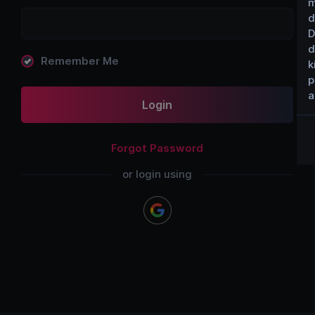
m
d
D
d
Remember Me
k
p
a
Login
Forgot Password
or login using