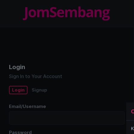
Login
Sign In to Your Account
Login
Signup
Email/Username
C
K
Password